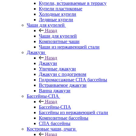
Купели, встраиваемые в террасу
Купели пластиковые
Холодные купели
Ледяные купели
Чаши для купелей
Назад
Чаши для купелей
Композитные чаши
Чаши из нержавеющей стали
Джакузи
Назад
Джакузи
Уличные джакузи
Джакузи с подогревом
Гидромассажные СПА бассейны
Встраиваемое джакузи
Ванна джакузи
Бассейны-СПА
Назад
Бассейны-СПА
Бассейны из нержавеющей стали
Композитные бассейны
СПА бассейны
Костровые чаши, очаги
Назад