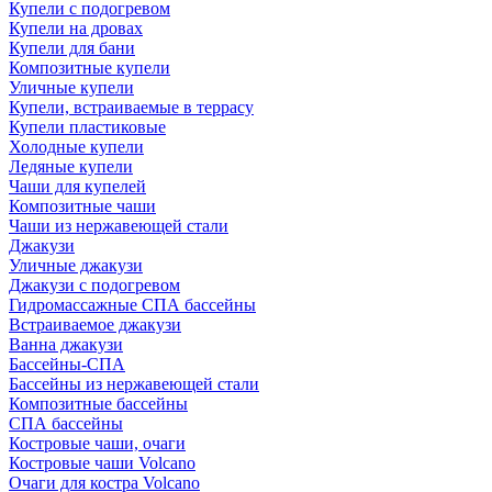
Купели с подогревом
Купели на дровах
Купели для бани
Композитные купели
Уличные купели
Купели, встраиваемые в террасу
Купели пластиковые
Холодные купели
Ледяные купели
Чаши для купелей
Композитные чаши
Чаши из нержавеющей стали
Джакузи
Уличные джакузи
Джакузи с подогревом
Гидромассажные СПА бассейны
Встраиваемое джакузи
Ванна джакузи
Бассейны-СПА
Бассейны из нержавеющей стали
Композитные бассейны
СПА бассейны
Костровые чаши, очаги
Костровые чаши Volcano
Очаги для костра Volcano