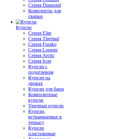
Серия Diamond
Комплекты для
сварки
Купели
Серия Elite
Серия Thermal
Серия Furako
Серия Lounge
Серия Arctic
Серия Icon
Купели с
подогревом
Купели на
дровах
Купели для бани
Композитные
купели
Уличные купели
Купели,
встраиваемые в
террасу
Купели
пластиковые