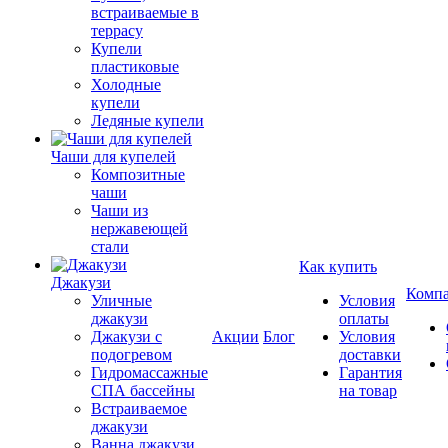
встраиваемые в
террасу
Купели
пластиковые
Холодные
купели
Ледяные купели
Чаши для купелей
Композитные
чаши
Чаши из
нержавеющей
стали
Как купить
Джакузи
Комп
Уличные
Условия
джакузи
оплаты
Джакузи с
Акции
Блог
Условия
подогревом
доставки
Гидромассажные
Гарантия
СПА бассейны
на товар
Встраиваемое
джакузи
Ванна джакузи