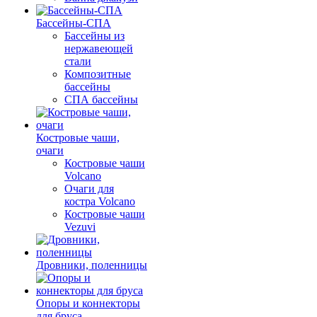
Бассейны-СПА
Бассейны из
нержавеющей
стали
Композитные
бассейны
СПА бассейны
Костровые чаши,
очаги
Костровые чаши
Volcano
Очаги для
костра Volcano
Костровые чаши
Vezuvi
Дровники, поленницы
Опоры и коннекторы
для бруса