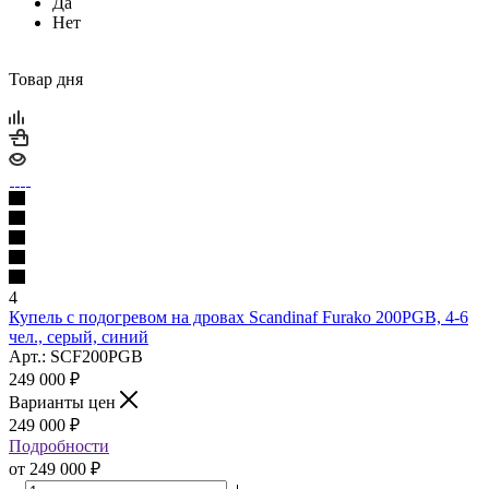
Да
Нет
Товар дня
4
Купель с подогревом на дровах Scandinaf Furako 200PGB, 4-6
чел., серый, синий
Арт.: SCF200PGB
249 000
₽
Варианты цен
249 000
₽
Подробности
от
249 000 ₽