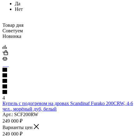
Да
Нет
Товар дня
Советуем
Новинка
4
Купель с подогревом на дровах Scandinaf Furako 200CRW, 4-6
чел., морёный дуб, белый
Арт.: SCF200RW
249 000
₽
Варианты цен
249 000
₽