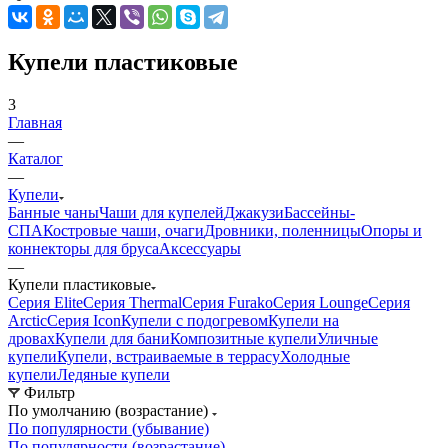
Купели пластиковые
3
Главная
—
Каталог
—
Купели
Банные чаны
Чаши для купелей
Джакузи
Бассейны-
СПА
Костровые чаши, очаги
Дровники, поленницы
Опоры и
коннекторы для бруса
Аксессуары
—
Купели пластиковые
Серия Elite
Серия Thermal
Серия Furako
Серия Lounge
Серия
Arctic
Серия Icon
Купели с подогревом
Купели на
дровах
Купели для бани
Композитные купели
Уличные
купели
Купели, встраиваемые в террасу
Холодные
купели
Ледяные купели
Фильтр
По умолчанию (возрастание)
По популярности (убывание)
По популярности (возрастание)