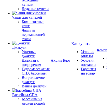
Холодные
купели
Ледяные купели
Чаши для купелей
Композитные
чаши
Чаши из
нержавеющей
стали
Как купить
Джакузи
Комп
Уличные
Условия
джакузи
оплаты
Джакузи с
Акции
Блог
Условия
подогревом
доставки
Гидромассажные
Гарантия
СПА бассейны
на товар
Встраиваемое
джакузи
Ванна джакузи
Бассейны-СПА
Бассейны из
нержавеющей