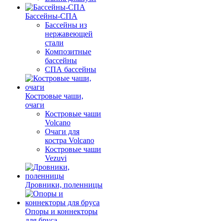
Бассейны-СПА
Бассейны из
нержавеющей
стали
Композитные
бассейны
СПА бассейны
Костровые чаши,
очаги
Костровые чаши
Volcano
Очаги для
костра Volcano
Костровые чаши
Vezuvi
Дровники, поленницы
Опоры и коннекторы
для бруса