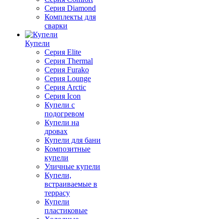
Серия Diamond
Комплекты для
сварки
Купели
Серия Elite
Серия Thermal
Серия Furako
Серия Lounge
Серия Arctic
Серия Icon
Купели с
подогревом
Купели на
дровах
Купели для бани
Композитные
купели
Уличные купели
Купели,
встраиваемые в
террасу
Купели
пластиковые