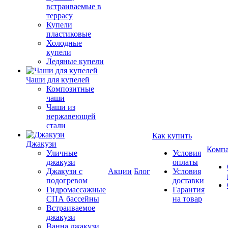
встраиваемые в
террасу
Купели
пластиковые
Холодные
купели
Ледяные купели
Чаши для купелей
Композитные
чаши
Чаши из
нержавеющей
стали
Как купить
Джакузи
Комп
Уличные
Условия
джакузи
оплаты
Джакузи с
Акции
Блог
Условия
подогревом
доставки
Гидромассажные
Гарантия
СПА бассейны
на товар
Встраиваемое
джакузи
Ванна джакузи