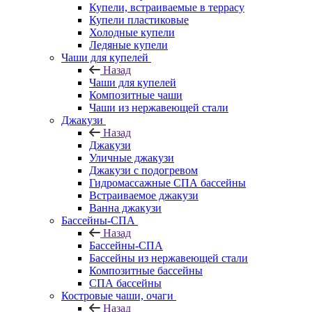
Купели, встраиваемые в террасу
Купели пластиковые
Холодные купели
Ледяные купели
Чаши для купелей
Назад
Чаши для купелей
Композитные чаши
Чаши из нержавеющей стали
Джакузи
Назад
Джакузи
Уличные джакузи
Джакузи с подогревом
Гидромассажные СПА бассейны
Встраиваемое джакузи
Ванна джакузи
Бассейны-СПА
Назад
Бассейны-СПА
Бассейны из нержавеющей стали
Композитные бассейны
СПА бассейны
Костровые чаши, очаги
Назад