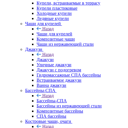
Купели, встраиваемые в террасу
Купели пластиковые
Холодные купели
Ледяные купели
Чаши для купелей
Назад
Чаши для купелей
Композитные чаши
Чаши из нержавеющей стали
Джакузи
Назад
Джакузи
Уличные джакузи
Джакузи с подогревом
Гидромассажные СПА бассейны
Встраиваемое джакузи
Ванна джакузи
Бассейны-СПА
Назад
Бассейны-СПА
Бассейны из нержавеющей стали
Композитные бассейны
СПА бассейны
Костровые чаши, очаги
Назад