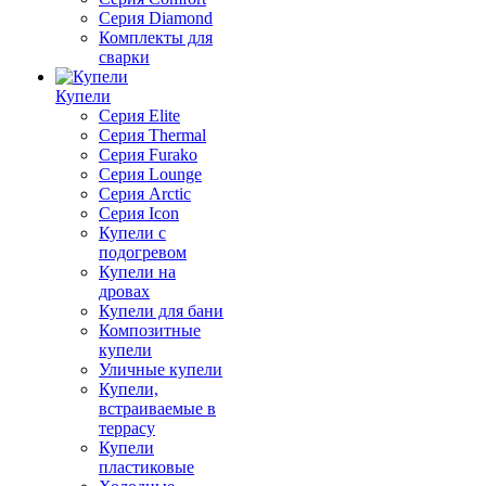
Серия Diamond
Комплекты для
сварки
Купели
Серия Elite
Серия Thermal
Серия Furako
Серия Lounge
Серия Arctic
Серия Icon
Купели с
подогревом
Купели на
дровах
Купели для бани
Композитные
купели
Уличные купели
Купели,
встраиваемые в
террасу
Купели
пластиковые