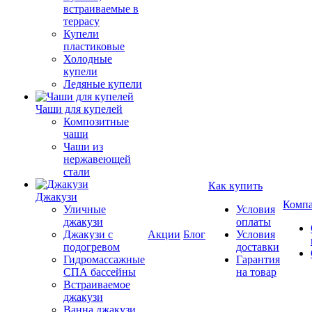
встраиваемые в
террасу
Купели
пластиковые
Холодные
купели
Ледяные купели
Чаши для купелей
Композитные
чаши
Чаши из
нержавеющей
стали
Как купить
Джакузи
Комп
Уличные
Условия
джакузи
оплаты
Джакузи с
Акции
Блог
Условия
подогревом
доставки
Гидромассажные
Гарантия
СПА бассейны
на товар
Встраиваемое
джакузи
Ванна джакузи