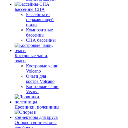
Бассейны-СПА
Бассейны из
нержавеющей
стали
Композитные
бассейны
СПА бассейны
Костровые чаши,
очаги
Костровые чаши
Volcano
Очаги для
костра Volcano
Костровые чаши
Vezuvi
Дровники, поленницы
Опоры и коннекторы
для бруса