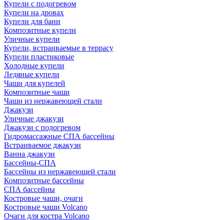
Купели с подогревом
Купели на дровах
Купели для бани
Композитные купели
Уличные купели
Купели, встраиваемые в террасу
Купели пластиковые
Холодные купели
Ледяные купели
Чаши для купелей
Композитные чаши
Чаши из нержавеющей стали
Джакузи
Уличные джакузи
Джакузи с подогревом
Гидромассажные СПА бассейны
Встраиваемое джакузи
Ванна джакузи
Бассейны-СПА
Бассейны из нержавеющей стали
Композитные бассейны
СПА бассейны
Костровые чаши, очаги
Костровые чаши Volcano
Очаги для костра Volcano