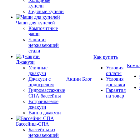
Холодные
купели
Ледяные купели
Чаши для купелей
Композитные
чаши
Чаши из
нержавеющей
стали
Как купить
Джакузи
Комп
Уличные
Условия
джакузи
оплаты
Джакузи с
Акции
Блог
Условия
подогревом
доставки
Гидромассажные
Гарантия
СПА бассейны
на товар
Встраиваемое
джакузи
Ванна джакузи
Бассейны-СПА
Бассейны из
нержавеющей