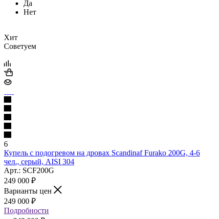
Да
Нет
Хит
Советуем
6
Купель с подогревом на дровах Scandinaf Furako 200G, 4-6
чел., серый, AISI 304
Арт.: SCF200G
249 000
₽
Варианты цен
249 000
₽
Подробности