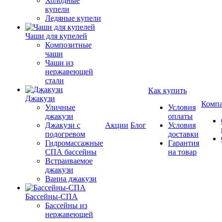
Холодные
купели
Ледяные купели
Чаши для купелей
Композитные
чаши
Чаши из
нержавеющей
стали
Как купить
Джакузи
Комп
Уличные
Условия
джакузи
оплаты
Джакузи с
Акции
Блог
Условия
подогревом
доставки
Гидромассажные
Гарантия
СПА бассейны
на товар
Встраиваемое
джакузи
Ванна джакузи
Бассейны-СПА
Бассейны из
нержавеющей