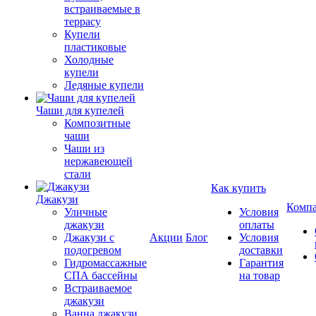
встраиваемые в
террасу
Купели
пластиковые
Холодные
купели
Ледяные купели
Чаши для купелей
Композитные
чаши
Чаши из
нержавеющей
стали
Как купить
Джакузи
Комп
Уличные
Условия
джакузи
оплаты
Джакузи с
Акции
Блог
Условия
подогревом
доставки
Гидромассажные
Гарантия
СПА бассейны
на товар
Встраиваемое
джакузи
Ванна джакузи