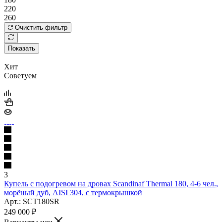
220
260
Очистить фильтр
Показать
Хит
Советуем
3
Купель с подогревом на дровах Scandinaf Thermal 180, 4-6 чел.,
морёный дуб, AISI 304, с термокрышкой
Арт.: SCT180SR
249 000
₽