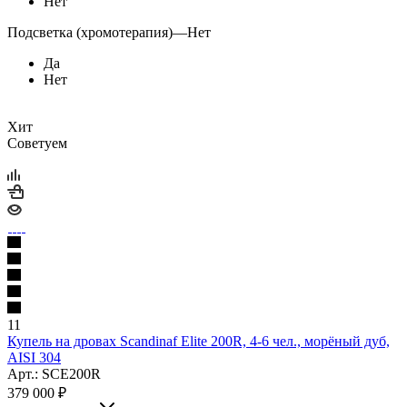
Нет
Подсветка (хромотерапия)
—
Нет
Да
Нет
Хит
Советуем
11
Купель на дровах Scandinaf Elite 200R, 4-6 чел., морёный дуб,
AISI 304
Арт.: SCE200R
379 000
₽