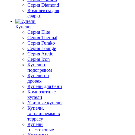
Серия Diamond
Комплекты для
сварки
Купели
Серия Elite
Серия Thermal
Серия Furako
Серия Lounge
Серия Arctic
Серия Icon
Купели с
подогревом
Купели на
дровах
Купели для бани
Композитные
купели
Уличные купели
Купели,
встраиваемые в
террасу
Купели
пластиковые