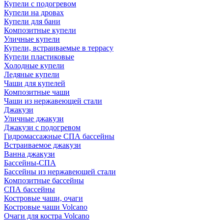
Купели с подогревом
Купели на дровах
Купели для бани
Композитные купели
Уличные купели
Купели, встраиваемые в террасу
Купели пластиковые
Холодные купели
Ледяные купели
Чаши для купелей
Композитные чаши
Чаши из нержавеющей стали
Джакузи
Уличные джакузи
Джакузи с подогревом
Гидромассажные СПА бассейны
Встраиваемое джакузи
Ванна джакузи
Бассейны-СПА
Бассейны из нержавеющей стали
Композитные бассейны
СПА бассейны
Костровые чаши, очаги
Костровые чаши Volcano
Очаги для костра Volcano