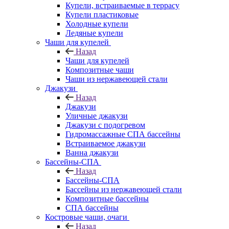
Купели, встраиваемые в террасу
Купели пластиковые
Холодные купели
Ледяные купели
Чаши для купелей
Назад
Чаши для купелей
Композитные чаши
Чаши из нержавеющей стали
Джакузи
Назад
Джакузи
Уличные джакузи
Джакузи с подогревом
Гидромассажные СПА бассейны
Встраиваемое джакузи
Ванна джакузи
Бассейны-СПА
Назад
Бассейны-СПА
Бассейны из нержавеющей стали
Композитные бассейны
СПА бассейны
Костровые чаши, очаги
Назад