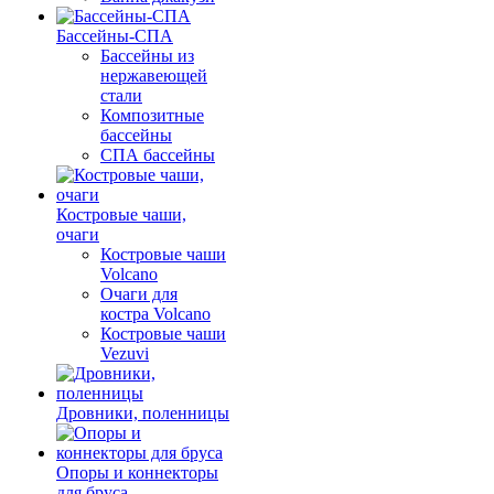
Бассейны-СПА
Бассейны из
нержавеющей
стали
Композитные
бассейны
СПА бассейны
Костровые чаши,
очаги
Костровые чаши
Volcano
Очаги для
костра Volcano
Костровые чаши
Vezuvi
Дровники, поленницы
Опоры и коннекторы
для бруса