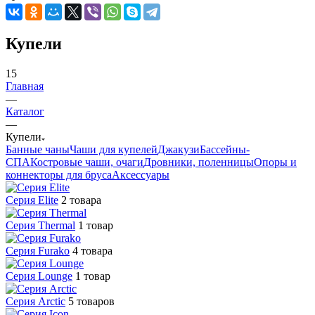
Купели
15
Главная
—
Каталог
—
Купели
Банные чаны
Чаши для купелей
Джакузи
Бассейны-
СПА
Костровые чаши, очаги
Дровники, поленницы
Опоры и
коннекторы для бруса
Аксессуары
Серия Elite
2 товара
Серия Thermal
1 товар
Серия Furako
4 товара
Серия Lounge
1 товар
Серия Arctic
5 товаров