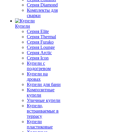
Серия Diamond
Комплекты для
сварки
Купели
Серия Elite
Серия Thermal
Серия Furako
Серия Lounge
Серия Arctic
Серия Icon
Купели с
подогревом
Купели на
дровах
Купели для бани
Композитные
купели
Уличные купели
Купели,
встраиваемые в
террасу
Купели
пластиковые