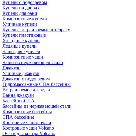
Купели с подогревом
Купели на дровах
Купели для бани
Композитные купели
Уличные купели
Купели, встраиваемые в террасу
Купели пластиковые
Холодные купели
Ледяные купели
Чаши для купелей
Композитные чаши
Чаши из нержавеющей стали
Джакузи
Уличные джакузи
Джакузи с подогревом
Гидромассажные СПА бассейны
Встраиваемое джакузи
Ванна джакузи
Бассейны-СПА
Бассейны из нержавеющей стали
Композитные бассейны
СПА бассейны
Костровые чаши, очаги
Костровые чаши Volcano
Очаги для костра Volcano