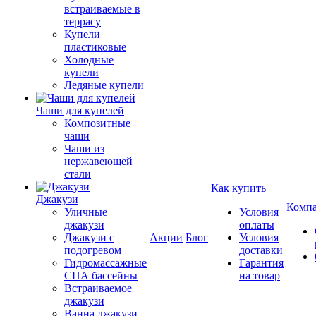
встраиваемые в
террасу
Купели
пластиковые
Холодные
купели
Ледяные купели
Чаши для купелей
Композитные
чаши
Чаши из
нержавеющей
стали
Как купить
Джакузи
Комп
Уличные
Условия
джакузи
оплаты
Джакузи с
Акции
Блог
Условия
подогревом
доставки
Гидромассажные
Гарантия
СПА бассейны
на товар
Встраиваемое
джакузи
Ванна джакузи