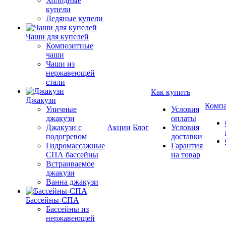
Холодные
купели
Ледяные купели
Чаши для купелей
Композитные
чаши
Чаши из
нержавеющей
стали
Как купить
Джакузи
Комп
Уличные
Условия
джакузи
оплаты
Джакузи с
Акции
Блог
Условия
подогревом
доставки
Гидромассажные
Гарантия
СПА бассейны
на товар
Встраиваемое
джакузи
Ванна джакузи
Бассейны-СПА
Бассейны из
нержавеющей