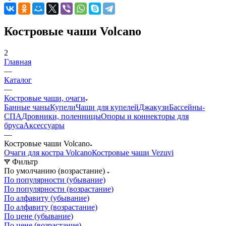
Костровые чаши Volcano
2
Главная
—
Каталог
—
Костровые чаши, очаги
Банные чаны
Купели
Чаши для купелей
Джакузи
Бассейны-
СПА
Дровники, поленницы
Опоры и коннекторы для
бруса
Аксессуары
—
Костровые чаши Volcano
Очаги для костра Volcano
Костровые чаши Vezuvi
Фильтр
По умолчанию (возрастание)
По популярности (убывание)
По популярности (возрастание)
По алфавиту (убывание)
По алфавиту (возрастание)
По цене (убывание)
По цене (возрастание)