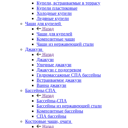
Купели, встраиваемые в террасу
Купели пластиковые
Холодные купели
Ледяные купели
Чаши для купелей
Назад
Чаши для купелей
Композитные чаши
Чаши из нержавеющей стали
Джакузи
Назад
Джакузи
Уличные джакузи
Джакузи с подогревом
Гидромассажные СПА бассейны
Встраиваемое джакузи
Ванна джакузи
Бассейны-СПА
Назад
Бассейны-СПА
Бассейны из нержавеющей стали
Композитные бассейны
СПА бассейны
Костровые чаши, очаги
Назад