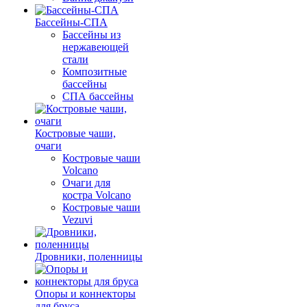
Бассейны-СПА
Бассейны из
нержавеющей
стали
Композитные
бассейны
СПА бассейны
Костровые чаши,
очаги
Костровые чаши
Volcano
Очаги для
костра Volcano
Костровые чаши
Vezuvi
Дровники, поленницы
Опоры и коннекторы
для бруса